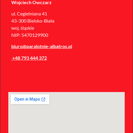
Wojciech Owczarz
ul. Cegielniana 41
43-300 Bielsko-Biała
woj. śląskie
NIP: 5470129900
biuro@paralotnie-albatros.pl
+48 793 444 372